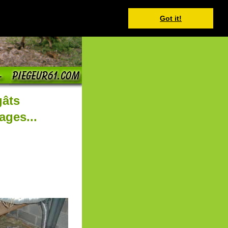
Got it!
gâts
ages...