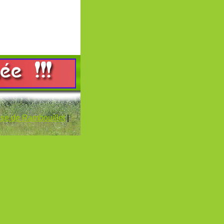
sse de Rambouillet
|