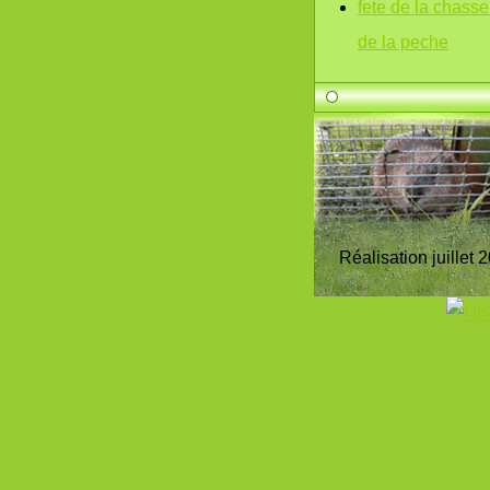
fete de la chasse
de la peche
Réalisation juillet 