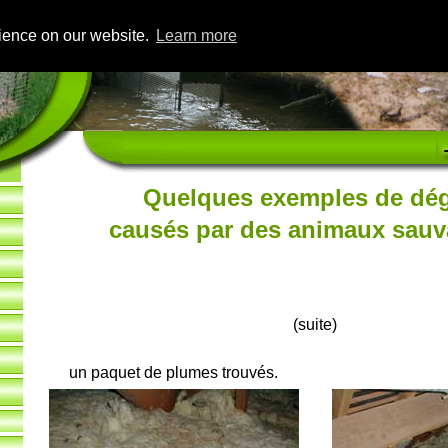
rience on our website.
Learn more
Quelques exemples de dé
causés par des animaux sauv
(suite)
un paquet de plumes trouvés.