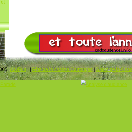
 et
2005:
XavFun
|
Fête de la chasse Carrouges
|
Salon de la Cha