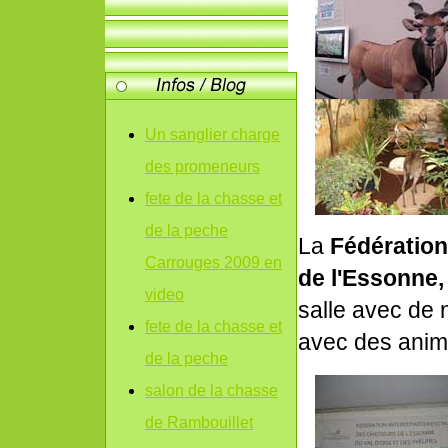
Un sanglier charge
des promeneurs
fete de la chasse et
de la peche
La
Fédération
Carrouges 2009 en
de l'Essonne,
video
salle avec de 
fete de la chasse et
avec des anim
de la peche
salon de la chasse
de Rambouillet