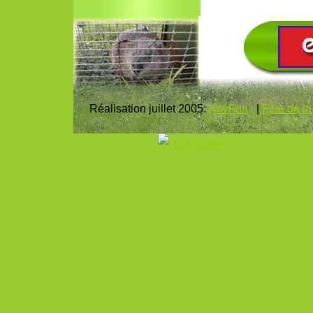
Réalisation juillet 2005:
XavFun
|
Fête de l