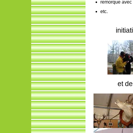
remorque avec t
etc.
initia
et d